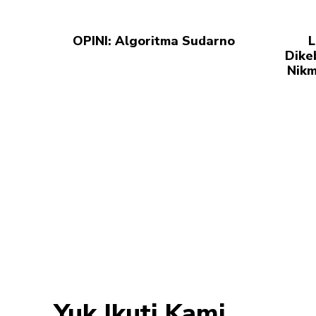
OPINI: Algoritma Sudarno
L
Dike
Nikm
Yuk Ikuti Kami