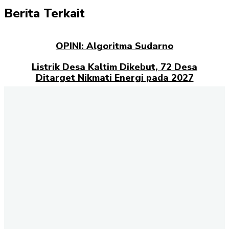
Berita Terkait
OPINI: Algoritma Sudarno
Listrik Desa Kaltim Dikebut, 72 Desa
Ditarget Nikmati Energi pada 2027
Opini: Dari Plaza Mulia ke Go Mall: Nama
Baru, Ujian Lama
Kampus Berdampak dan Masa Depan
Pengabdian Mahasiswa
Selamat datang di halaman Berita Kaltim
Akselerasi.id
., sumber
terpercaya untuk Anda yang ingin mendapatkan informasi
terbaru dan akurat tentang Kalimantan Timur. Kami
menghadirkan berbagai kabar penting dari berbagai sektor,
mulai dari politik, ekonomi, budaya, pendidikan, hingga
peristiwa sosial yang terjadi di seluruh wilayah Kaltim. Setiap
hari, tim redaksi kami berkomitmen menyajikan berita terkini