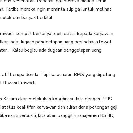
n dan Kesehatan. Padahal, gaji mereka diduga telah
 Ketika mereka ingin meminta slip gaji untuk melihat
olak dan banyak berkilah.
Erawadi, sempat bertanya lebih detail kepada karyawan
lkan, ada dugaan penggelapan uang perusahaan lewat
tan. “Kalau begitu ada dugaan penggelapan uang
tratif berupa denda. Tapi kalau iuran BPJS yang dipotong
al Rozani Erawadi.
s Kaltim akan melakukan koordinasi data dengan BPJS
status keaktifan karyawan dan aliran dana potongan gaji
ka nanti terbukti, kita akan panggil (manajemen RSHD,