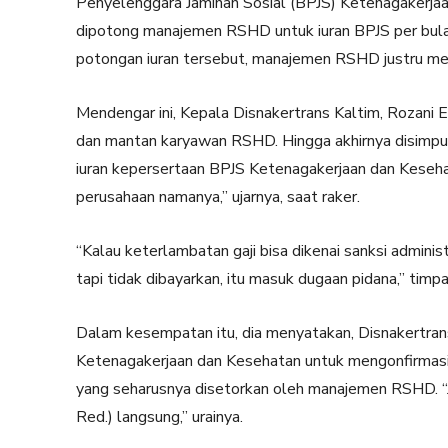
Penyelenggara Jaminan Sosial (BPJS) Ketenagakerjaa
dipotong manajemen RSHD untuk iuran BPJS per bulan.
potongan iuran tersebut, manajemen RSHD justru men
Mendengar ini, Kepala Disnakertrans Kaltim, Rozani 
dan mantan karyawan RSHD. Hingga akhirnya disimpu
iuran kepersertaan BPJS Ketenagakerjaan dan Keseha
perusahaan namanya,” ujarnya, saat raker.
“Kalau keterlambatan gaji bisa dikenai sanksi adminis
tapi tidak dibayarkan, itu masuk dugaan pidana,” timp
Dalam kesempatan itu, dia menyatakan, Disnakertran
Ketenagakerjaan dan Kesehatan untuk mengonfirmasi 
yang seharusnya disetorkan oleh manajemen RSHD. “Ji
Red.) langsung,” urainya.