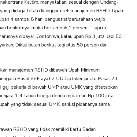
snakertrans Kaltim, menyatakan, sesuai dengan Undang-
al yang diduga telah dilanggar oleh manajemen RSHD. Upah
 upah 4 sampai 8 hari, pengusaha/perusahaan wajib
ri berikutnya, maka bertambah 1 persen. “Tapi itu
rusnya dibayar. Contohnya, kalau upah Rp 3 juta. Jadi 50
yarkan. Dikali bulan berikut lagi plus 50 persen dan
ayarkan manajemen RSHD dibawah Upah Minimum
 mengacu Pasal 88E ayat 2 UU Ciptaker juncto Pasal 23
 gaji pekerja di bawah UMP atau UMK yang ditetapkan
penjara 1-4 tahun hingga denda mulai dari Rp 100 juta
 upah yang tidak sesuai UMK, sanksi pidananya sama.
ryawan RSHD yang tidak memiliki kartu Badan