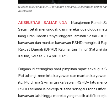
Suasana raker Komisi IV DPRD Kaltim bersama Disnakertrans Kaltim da
Akselerasi)
AKSELERASI
,
SAMARINDA
– Manajemen Rumah Saki
Selain telah menunggak gaji, mereka juga diduga me
uang iuran Badan Penyelenggara Jaminan Sosial (BPJ
karyawan dan mantan karyawan RSHD mengikuti Rapa
Rakyat Daerah (DPRD) Kalimantan Timur (Kaltim) dan
Kaltim, Selasa 29 April 2025.
Dugaan ini terungkap saat pimpinan rapat sekaligus
Pattolongi, meminta karyawan dan mantan karyawan
itu, Muflihana S –mantan karyawan RSHD– lalu mence
RSHD selama ia bekerja di sana sebagai Front Office
karyawan lain hingga mereka yang masih aktif bekerj