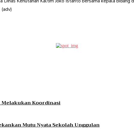
la Dinas Kehutanan Kaltim Joko Istanto bersama kepala bidang
 (adv)
erest
WhatsApp
mi Melakukan Koordinasi
ekankan Mutu Nyata Sekolah Unggulan