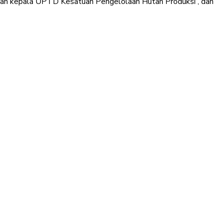
 dan kepala UPTD Kesatuan Pengelolaan Hutan Produksi , dan