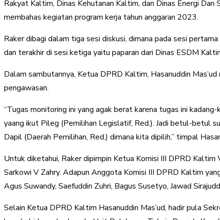
Rakyat Kaltim, Dinas Kehutanan Kaltim, dan Dinas Energi Dan 
membahas kegiatan program kerja tahun anggaran 2023.
Raker dibagi dalam tiga sesi diskusi, dimana pada sesi pertam
dan terakhir di sesi ketiga yaitu paparan dari Dinas ESDM Kalti
Dalam sambutannya, Ketua DPRD Kaltim, Hasanuddin Mas’ud m
pengawasan.
“Tugas monitoring ini yang agak berat karena tugas ini kadang-kad
yaang ikut Pileg (Pemilihan Legislatif, Red.). Jadi betul-betu
Dapil (Daerah Pemilihan, Red.) dimana kita dipilih,” timpal Has
Untuk diketahui, Raker dipimpin Ketua Komisi III DPRD Kaltim 
Sarkowi V Zahry. Adapun Anggota Komisi III DPRD Kaltim yang 
Agus Suwandy, Saefuddin Zuhri, Bagus Susetyo, Jawad Sirajuddi
Selain Ketua DPRD Kaltim Hasanuddin Mas’ud, hadir pula S