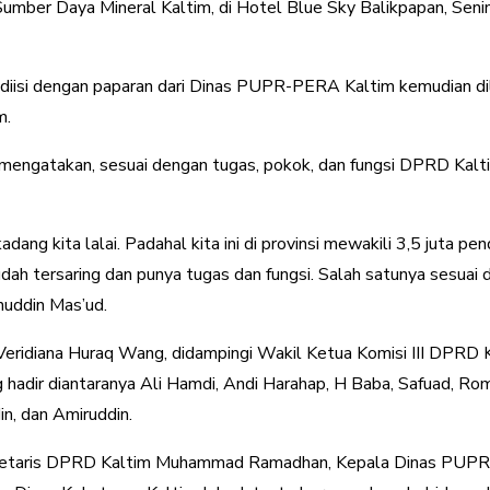
Sumber Daya Mineral Kaltim, di Hotel Blue Sky Balikpapan, Sen
a diisi dengan paparan dari Dinas PUPR-PERA Kaltim kemudian di
m.
engatakan, sesuai dengan tugas, pokok, dan fungsi DPRD Kalt
ang kita lalai. Padahal kita ini di provinsi mewakili 3,5 juta pendu
l sudah tersaring dan punya tugas dan fungsi. Salah satunya sesu
anuddin Mas’ud.
Veridiana Huraq Wang, didampingi Wakil Ketua Komisi III DPRD K
hadir diantaranya Ali Hamdi, Andi Harahap, H Baba, Safuad, Ro
n, dan Amiruddin.
ekretaris DPRD Kaltim Muhammad Ramadhan, Kepala Dinas PUPR