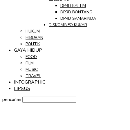
DPRD KALTIM
DPRD BONTANG
DPRD SAMARINDA
DISKOMINFO KUKAR
HUKUM
HIBURAN
POLITIK
GAYA HIDUP
FOOD
FILM
MUSIC
TRAVEL
INFOGRAPHIC
LIPSUS
pencarian
Sign in
Selamat Datang! Masuk ke akun Anda
nama pengguna
kata sandi Anda