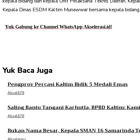
kepala bidang dan kepala Unit Pelaksana Teknis Daerah, Kepa
Kepala Dinas ESDM Kaltim Munawwar bersama kepala bidang.
Yuk Gabung ke Channel WhatsApp Akselerasi.id!
Share
Facebook
Twitter
Pint
Yuk Baca Juga
Pengprov Percasi Kaltim Bidik 5 Medali Emas
Aksel678
Saling Bantu Tangani Karhutla, BPBD Kaltim: Ka
Aksel678
Bukan Nama Besar, Kepala SMAN 16 Samarinda T
Akselerasi