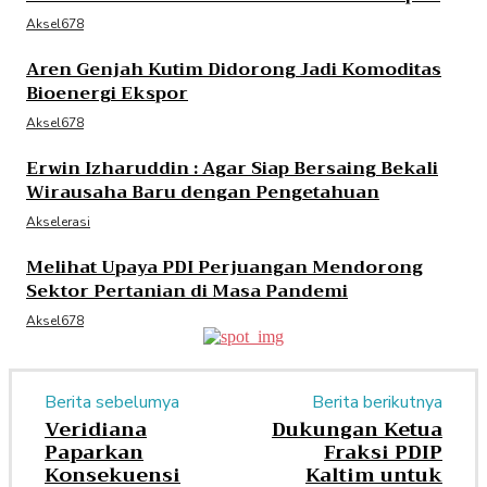
Aksel678
Aren Genjah Kutim Didorong Jadi Komoditas
Bioenergi Ekspor
Aksel678
Erwin Izharuddin : Agar Siap Bersaing Bekali
Wirausaha Baru dengan Pengetahuan
Akselerasi
Melihat Upaya PDI Perjuangan Mendorong
Sektor Pertanian di Masa Pandemi
Aksel678
Berita sebelumya
Berita berikutnya
Veridiana
Dukungan Ketua
Paparkan
Fraksi PDIP
Konsekuensi
Kaltim untuk