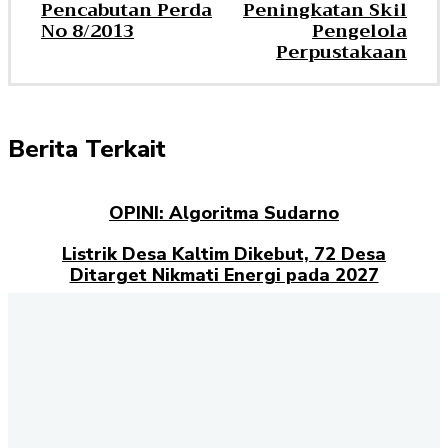
Pencabutan Perda
Peningkatan Skil
No 8/2013
Pengelola
Perpustakaan
Berita Terkait
OPINI: Algoritma Sudarno
Listrik Desa Kaltim Dikebut, 72 Desa
Ditarget Nikmati Energi pada 2027
Opini: Dari Plaza Mulia ke Go Mall: Nama
Baru, Ujian Lama
Kampus Berdampak dan Masa Depan
Pengabdian Mahasiswa
Selamat datang di halaman Berita Kaltim
Akselerasi.id
., sumber
terpercaya untuk Anda yang ingin mendapatkan informasi terbaru