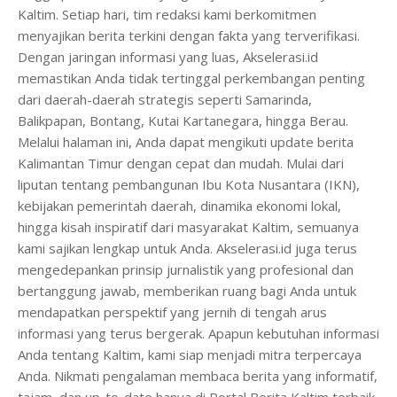
Kaltim. Setiap hari, tim redaksi kami berkomitmen
menyajikan berita terkini dengan fakta yang terverifikasi.
Dengan jaringan informasi yang luas, Akselerasi.id
memastikan Anda tidak tertinggal perkembangan penting
dari daerah-daerah strategis seperti Samarinda,
Balikpapan, Bontang, Kutai Kartanegara, hingga Berau.
Melalui halaman ini, Anda dapat mengikuti update berita
Kalimantan Timur dengan cepat dan mudah. Mulai dari
liputan tentang pembangunan Ibu Kota Nusantara (IKN),
kebijakan pemerintah daerah, dinamika ekonomi lokal,
hingga kisah inspiratif dari masyarakat Kaltim, semuanya
kami sajikan lengkap untuk Anda. Akselerasi.id juga terus
mengedepankan prinsip jurnalistik yang profesional dan
bertanggung jawab, memberikan ruang bagi Anda untuk
mendapatkan perspektif yang jernih di tengah arus
informasi yang terus bergerak. Apapun kebutuhan informasi
Anda tentang Kaltim, kami siap menjadi mitra terpercaya
Anda. Nikmati pengalaman membaca berita yang informatif,
tajam, dan up-to-date hanya di Portal Berita Kaltim terbaik