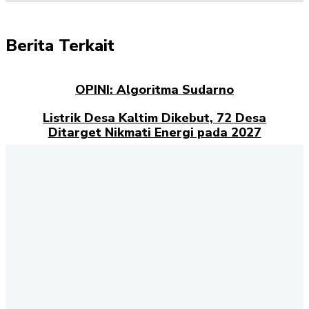
Berita Terkait
OPINI: Algoritma Sudarno
Listrik Desa Kaltim Dikebut, 72 Desa
Ditarget Nikmati Energi pada 2027
Opini: Dari Plaza Mulia ke Go Mall: Nama
Baru, Ujian Lama
Kampus Berdampak dan Masa Depan
Pengabdian Mahasiswa
Selamat datang di halaman Berita Kaltim
Akselerasi.id
., sumber
terpercaya untuk Anda yang ingin mendapatkan informasi terbaru
dan akurat tentang Kalimantan Timur. Kami menghadirkan berbagai
kabar penting dari berbagai sektor, mulai dari politik, ekonomi,
budaya, pendidikan, hingga peristiwa sosial yang terjadi di seluruh
wilayah Kaltim. Setiap hari, tim redaksi kami berkomitmen
menyajikan berita terkini dengan fakta yang terverifikasi. Dengan