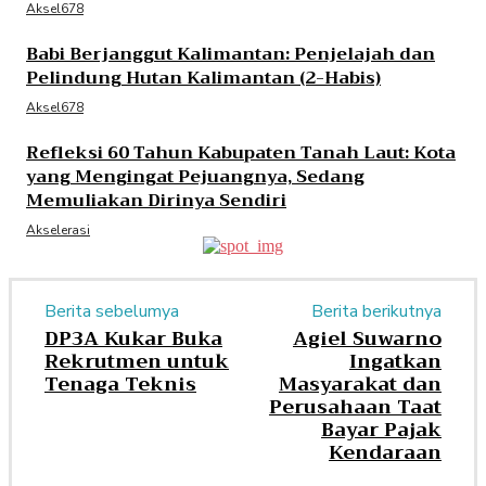
Aksel678
Babi Berjanggut Kalimantan: Penjelajah dan
Pelindung Hutan Kalimantan (2-Habis)
Aksel678
Refleksi 60 Tahun Kabupaten Tanah Laut: Kota
yang Mengingat Pejuangnya, Sedang
Memuliakan Dirinya Sendiri
Akselerasi
Berita sebelumya
Berita berikutnya
DP3A Kukar Buka
Agiel Suwarno
Rekrutmen untuk
Ingatkan
Tenaga Teknis
Masyarakat dan
Perusahaan Taat
Bayar Pajak
Kendaraan