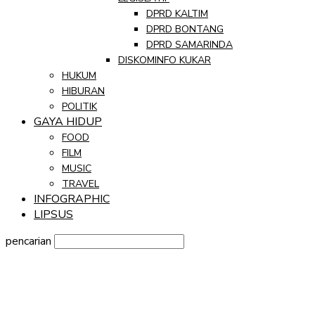
DPRD KALTIM
DPRD BONTANG
DPRD SAMARINDA
DISKOMINFO KUKAR
HUKUM
HIBURAN
POLITIK
GAYA HIDUP
FOOD
FILM
MUSIC
TRAVEL
INFOGRAPHIC
LIPSUS
pencarian
Sign in
Selamat Datang! Masuk ke akun Anda
nama pengguna
kata sandi Anda