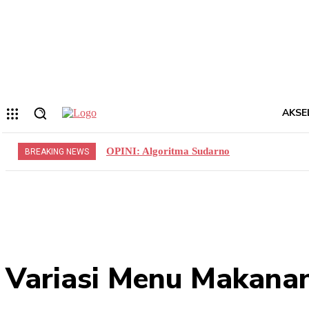
Forgot your password? Get help
Privacy Policy
Password recovery
Memulihkan kata sandi anda
email Anda
Sebuah kata sandi akan dikirimkan ke email Anda.
AKSE
OPINI: Algoritma Sudarno
BREAKING NEWS
Variasi Menu Makanan