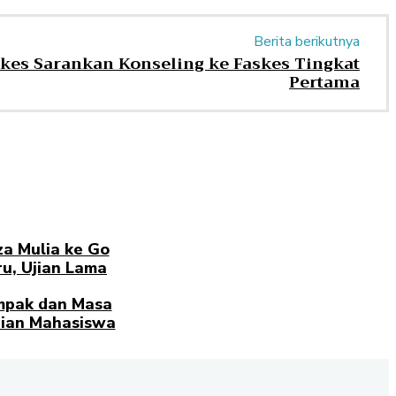
Berita berikutnya
nkes Sarankan Konseling ke Faskes Tingkat
Pertama
za Mulia ke Go
u, Ujian Lama
pak dan Masa
ian Mahasiswa