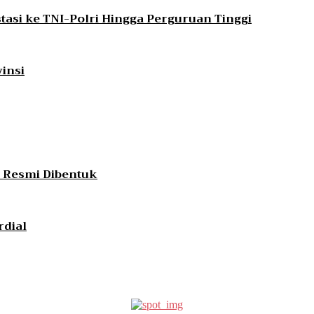
asi ke TNI-Polri Hingga Perguruan Tinggi
vinsi
g Resmi Dibentuk
rdial