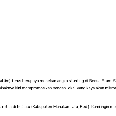
tim) terus berupaya menekan angka stunting di Benua Etam. Sal
ihaknya kini mempromosikan pangan lokal yang kaya akan mikronut
ut rotan di Mahulu (Kabupaten Mahakam Ulu, Red.). Kami ingin m