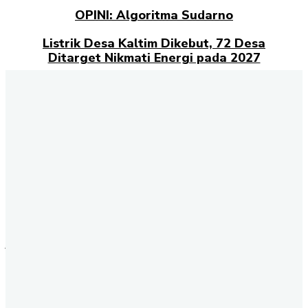
OPINI: Algoritma Sudarno
Listrik Desa Kaltim Dikebut, 72 Desa
Ditarget Nikmati Energi pada 2027
Opini: Dari Plaza Mulia ke Go Mall: Nama
Baru, Ujian Lama
Kampus Berdampak dan Masa Depan
Pengabdian Mahasiswa
Selamat datang di halaman Berita Kaltim
Akselerasi.id
., sumber
terpercaya untuk Anda yang ingin mendapatkan informasi terbaru
dan akurat tentang Kalimantan Timur. Kami menghadirkan berbagai
kabar penting dari berbagai sektor, mulai dari politik, ekonomi,
budaya, pendidikan, hingga peristiwa sosial yang terjadi di seluruh
wilayah Kaltim. Setiap hari, tim redaksi kami berkomitmen
menyajikan berita terkini dengan fakta yang terverifikasi. Dengan
jaringan informasi yang luas, Akselerasi.id memastikan Anda tidak
tertinggal perkembangan penting dari daerah-daerah strategis seperti
Samarinda, Balikpapan, Bontang, Kutai Kartanegara, hingga Berau.
Melalui halaman ini, Anda dapat mengikuti update berita
Kalimantan Timur dengan cepat dan mudah. Mulai dari liputan
tentang pembangunan Ibu Kota Nusantara (IKN), kebijakan