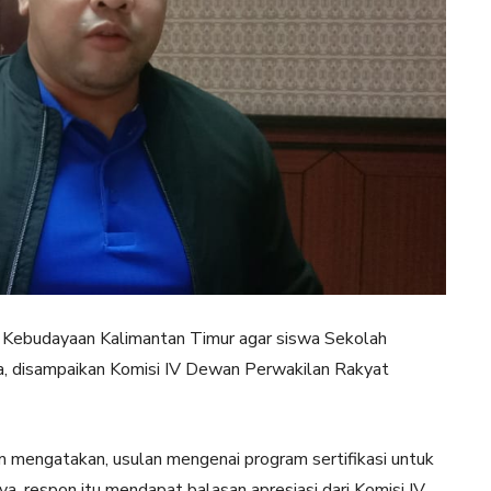
Kebudayaan Kalimantan Timur agar siswa Sekolah
ja, disampaikan Komisi IV Dewan Perwakilan Rakyat
 mengatakan, usulan mengenai program sertifikasi untuk
a, respon itu mendapat balasan apresiasi dari Komisi IV