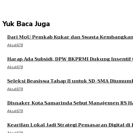
Yuk Baca Juga
Dari MoU Pemkab Kukar dan Swasta Kembangkan S
Aksel678
Harap Ada Subsidi, DPW BKPRMI Dukung Insentif
Aksel678
Seleksi Beasiswa Tahap II untuk SD-SMA Diumum
Aksel678
Disnaker Kota Samarinda Sebut Manajemen RS Ha
Aksel678
Kearifan Lokal Jadi Strategi Pemasaran Digital di