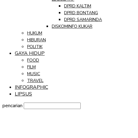
DPRD KALTIM
DPRD BONTANG
DPRD SAMARINDA
DISKOMINFO KUKAR
HUKUM
HIBURAN
POLITIK
GAYA HIDUP
FOOD
FILM
MUSIC
TRAVEL
INFOGRAPHIC
LIPSUS
pencarian
Sign in
Selamat Datang! Masuk ke akun Anda
nama pengguna
kata sandi Anda