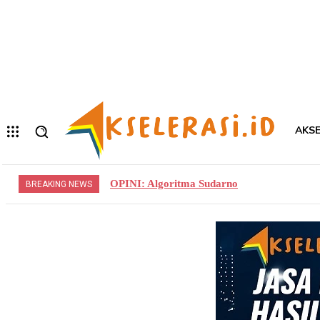
Forgot your password? Get help
Privacy Policy
Password recovery
Memulihkan kata sandi anda
email Anda
Sebuah kata sandi akan dikirimkan ke email Anda.
AKSE
OPINI: Algoritma Sudarno
BREAKING NEWS