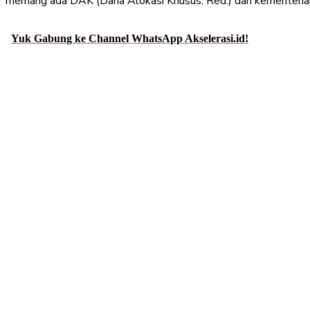
memang ada DAK (Dana Alokasi Khusus, Red.) dari kementerian 
Yuk Gabung ke Channel WhatsApp Akselerasi.id!
Share
Facebook
Twitter
Pint