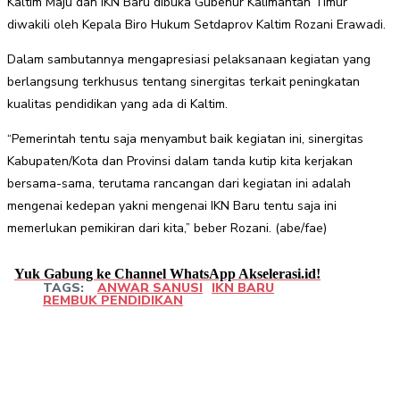
Kaltim Maju dan IKN Baru dibuka Gubenur Kalimantan Timur
diwakili oleh Kepala Biro Hukum Setdaprov Kaltim Rozani Erawadi.
Dalam sambutannya mengapresiasi pelaksanaan kegiatan yang
berlangsung terkhusus tentang sinergitas terkait peningkatan
kualitas pendidikan yang ada di Kaltim.
“Pemerintah tentu saja menyambut baik kegiatan ini, sinergitas
Kabupaten/Kota dan Provinsi dalam tanda kutip kita kerjakan
bersama-sama, terutama rancangan dari kegiatan ini adalah
mengenai kedepan yakni mengenai IKN Baru tentu saja ini
memerlukan pemikiran dari kita,” beber Rozani. (abe/fae)
Yuk Gabung ke Channel WhatsApp Akselerasi.id!
TAGS:
ANWAR SANUSI
IKN BARU
REMBUK PENDIDIKAN
Facebook
Twitter
Pinterest
WhatsApp