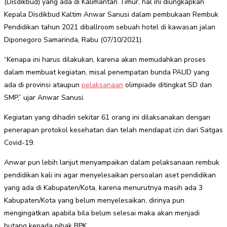
(Disdikbud) yang ada di Kalimantan Timur, hal ini diungkapkan
Kepala Disdikbud Kaltim Anwar Sanusi dalam pembukaan Rembuk
Pendidikan tahun 2021 diballroom sebuah hotel di kawasan jalan
Diponegoro Samarinda, Rabu (07/10/2021).
“Kenapa ini harus dilakukan, karena akan memudahkan proses
dalam membuat kegiatan, misal penempatan bunda PAUD yang
ada di provinsi ataupun
pelaksanaan
olimpiade ditingkat SD dan
SMP,” ujar Anwar Sanusi.
Kegiatan yang dihadiri sekitar 61 orang ini dilaksanakan dengan
penerapan protokol kesehatan dan telah mendapat izin dari Satgas
Covid-19.
Anwar pun lebih lanjut menyampaikan dalam pelaksanaan rembuk
pendidikan kali ini agar menyelesaikan persoalan aset pendidikan
yang ada di Kabupaten/Kota, karena menurutnya masih ada 3
Kabupaten/Kota yang belum menyelesaikan, dirinya pun
mengingatkan apabila bila belum selesai maka akan menjadi
hutang kepada pihak BPK.