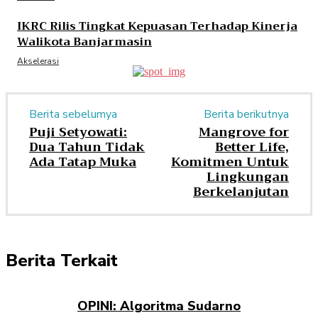
IKRC Rilis Tingkat Kepuasan Terhadap Kinerja
Walikota Banjarmasin
Akselerasi
Berita sebelumya
Berita berikutnya
Puji Setyowati:
Mangrove for
Dua Tahun Tidak
Better Life,
Ada Tatap Muka
Komitmen Untuk
Lingkungan
Berkelanjutan
Berita Terkait
OPINI: Algoritma Sudarno